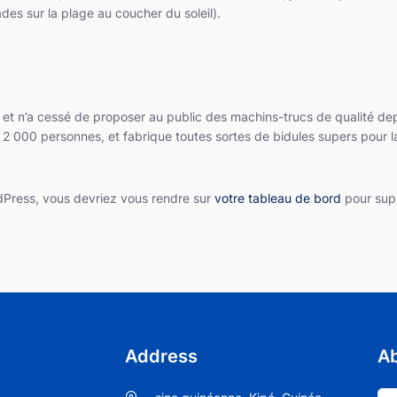
ades sur la plage au coucher du soleil).
 et n’a cessé de proposer au public des machins-trucs de qualité d
 2 000 personnes, et fabrique toutes sortes de bidules supers pou
ordPress, vous devriez vous rendre sur
votre tableau de bord
pour supp
Address
A