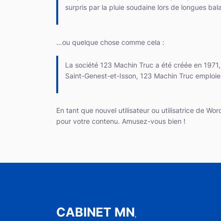
surpris par la pluie soudaine lors de longues bal
…ou quelque chose comme cela :
La société 123 Machin Truc a été créée en 1971,
Saint-Genest-et-Isson, 123 Machin Truc emploie
En tant que nouvel utilisateur ou utilisatrice de W
pour votre contenu. Amusez-vous bien !
CABINET MN
,