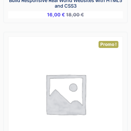
Build Responsive Real World Websites with HTML5
and CSS3
16,00
€
18,00
€
Promo !