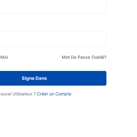
faire pour aujourd'hui et pour
demain.
 Moi
Mot De Passe Oublié?
ns votre cerveau et prenez le contrôle de votre carrière.
Signe Dans
ouvel Utilisateur ?
Créer un Compte